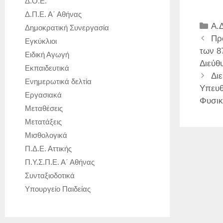
Δ.Ο.Ε.
Δ.Π.Ε. Α΄ Αθήνας
Κα
Α.Δ
Δημοκρατική Συνεργασία
Πρ
Εγκύκλιοι
των 8
Ειδική Αγωγή
Διεύθ
Εκπαιδευτικά
Διε
Ενημερωτικά δελτία
Υπευθ
Εργασιακά
Φυσικ
Μεταθέσεις
Μετατάξεις
Μισθολογικά
Π.Δ.Ε. Αττικής
Π.Υ.Σ.Π.Ε. Α΄ Αθήνας
Συνταξιοδοτικά
Υπουργείο Παιδείας