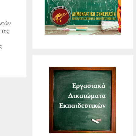
ντών
 της
ς