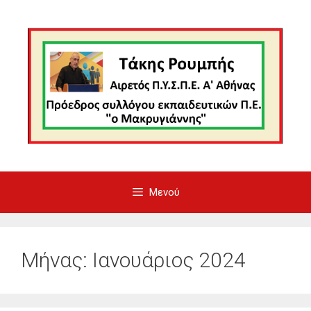
Μετάβαση
σε
περιεχόμενο
Μενού
Μήνας:
Ιανουάριος 2024