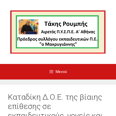
Μετάβαση
σε
περιεχόμενο
Μενού
Καταδίκη Δ.Ο.Ε. της βίαιης
επίθεσης σε
εκπαιδευτικούς, γονείς και