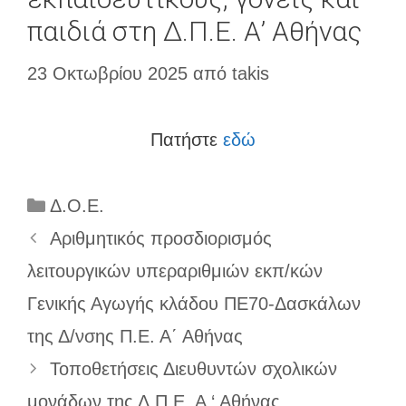
παιδιά στη Δ.Π.Ε. Α’ Αθήνας
23 Οκτωβρίου 2025
από
takis
Πατήστε
εδώ
Κατηγορίες
Δ.Ο.Ε.
Αριθμητικός προσδιορισμός
λειτουργικών υπεραριθμιών εκπ/κών
Γενικής Αγωγής κλάδου ΠΕ70-Δασκάλων
της Δ/νσης Π.Ε. Α΄ Αθήνας
Τοποθετήσεις Διευθυντών σχολικών
μονάδων της Δ.Π.Ε. Α ‘ Αθήνας