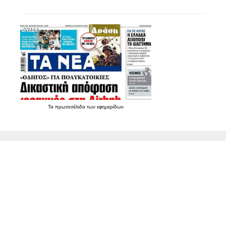
Τα
πρωτοσέλιδα
των
εφημερίδων