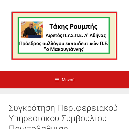
Μετάβαση
σε
περιεχόμενο
Μενού
Συγκρότηση Περιφερειακού
Υπηρεσιακού Συμβουλίου
Πρωτοβάθμιας