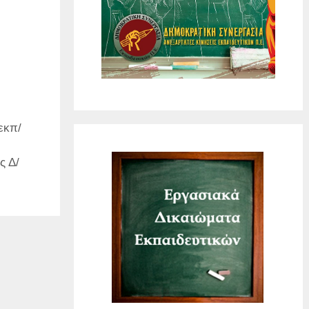
εκπ/
ς Δ/