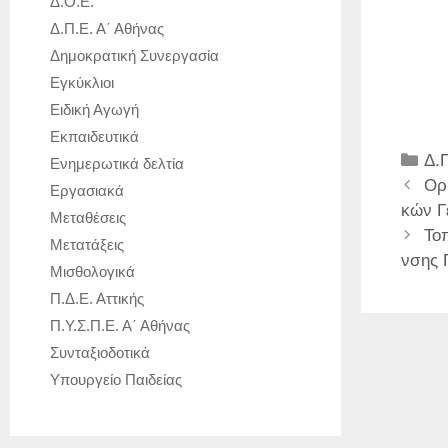
Δ.Ο.Ε.
Δ.Π.Ε. Α΄ Αθήνας
Δημοκρατική Συνεργασία
Εγκύκλιοι
Ειδική Αγωγή
Εκπαιδευτικά
Κα
Δ.
Ενημερωτικά δελτία
Ορ
Εργασιακά
κών Γ
Μεταθέσεις
Το
Μετατάξεις
νσης 
Μισθολογικά
Π.Δ.Ε. Αττικής
Π.Υ.Σ.Π.Ε. Α΄ Αθήνας
Συνταξιοδοτικά
Υπουργείο Παιδείας