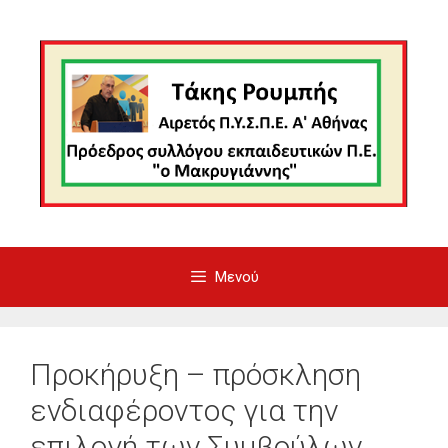
Μετάβαση
σε
περιεχόμενο
Μενού
Προκήρυξη – πρόσκληση
ενδιαφέροντος για την
επιλογή των Συμβούλων