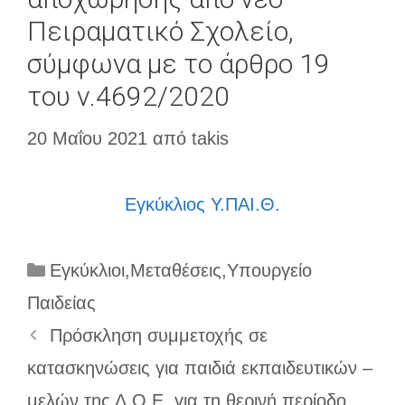
Πειραματικό Σχολείο,
σύμφωνα με το άρθρο 19
του ν.4692/2020
20 Μαΐου 2021
από
takis
Εγκύκλιος Υ.ΠΑΙ.Θ.
Κατηγορίες
Εγκύκλιοι
,
Μεταθέσεις
,
Υπουργείο
Παιδείας
Πρόσκληση συμμετοχής σε
κατασκηνώσεις για παιδιά εκπαιδευτικών –
μελών της Δ.Ο.Ε. για τη θερινή περίοδο