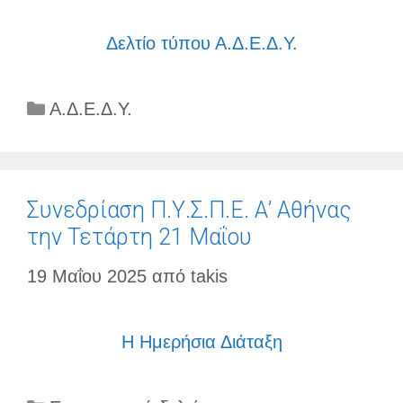
Δελτίο τύπου Α.Δ.Ε.Δ.Υ.
Κατηγορίες
Α.Δ.Ε.Δ.Υ.
Συνεδρίαση Π.Υ.Σ.Π.Ε. Α’ Αθήνας
την Τετάρτη 21 Μαΐου
19 Μαΐου 2025
από
takis
Η Ημερήσια Διάταξη