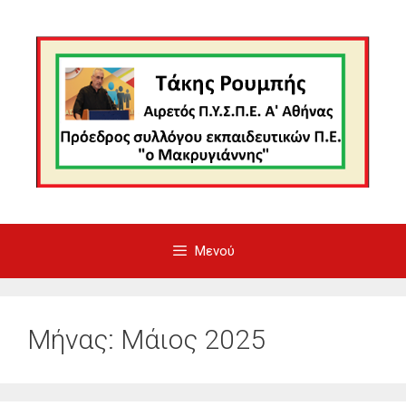
Μετάβαση
σε
περιεχόμενο
Μενού
Μήνας:
Μάιος 2025