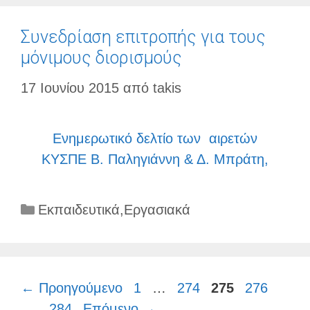
Συνεδρίαση επιτροπής για τους
μόνιμους διορισμούς
17 Ιουνίου 2015
από
takis
Ενημερωτικό δελτίο των αιρετών
ΚΥΣΠΕ Β. Παληγιάννη & Δ. Μπράτη,
Κατηγορίες
Εκπαιδευτικά
,
Εργασιακά
Σελίδα
Σελίδα
Σελίδα
Σελίδα
←
Προηγούμενο
1
…
274
275
276
Σελίδα
…
284
Επόμενο
→