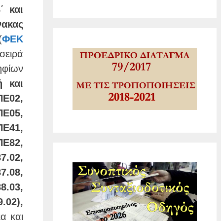
΄ και
ακας
(
ΦΕΚ
 σειρά
ηφίων
ή και
ΠΕ02,
ΠΕ05,
ΠΕ41,
ΠΕ82,
7.02,
7.08,
8.03,
02),
α και