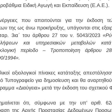
εροβάθμια Ειδική Αγωγή και Εκπαίδευση (Ε.Α.Ε.).
νέργειες που απαιτούνται για την έκδοση τε
κων της ως άνω προκήρυξης, υπάγονται στις εξαιρ
παρ. 3ια΄ του άρθρου 27 του ν. 5043/2023
«Ρύ
σλήψεων και υπηρεσιακών μεταβολών κατά
κλογική περίοδο – Τροποποίηση άρθρου 2
90/1994».
ελικοί αξιολογικοί πίνακες κατάταξης απεστάλησα
κό Τυπογραφείο για δημοσίευση και θα αναρτηθού
ραμμα «Διαύγεια» μετά την έκδοση του σχετικού 
ημαίνεται ότι, σύμφωνα με την υπ’ αριθ. 62
αση της Αρχής Προστασίας Δεδομένων Προσω