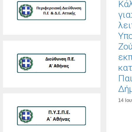
Κά
για
λει
Υπο
Ζού
εκπ
κατ
Παι
Δήμ
14 Ιου