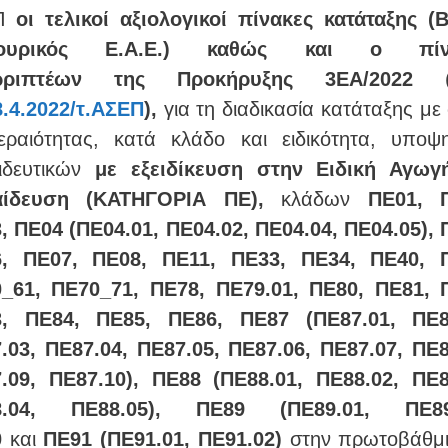
ΕΠ
οι τελικοί αξιολογικοί πίνακες κατάταξης (Β
κουρικός Ε.Α.Ε.) καθώς και ο πίν
ριπτέων
της Προκήρυξης
3ΕΑ/2022
8.4.2022/τ.ΑΣΕΠ
),
για τη διαδικασία κατάταξης με
εραιότητας, κατά κλάδο και ειδικότητα, υποψ
ιδευτικών
με εξειδίκευση στην Ειδική Αγωγ
αίδευση (ΚΑΤΗΓΟΡΙΑ ΠΕ),
κλάδων
ΠΕ01, 
, ΠΕ04 (ΠΕ04.01, ΠΕ04.02, ΠΕ04.04, ΠΕ04.05), 
, ΠΕ07, ΠΕ08, ΠΕ11, ΠΕ33, ΠΕ34, ΠΕ40, 
_61, ΠΕ70_71, ΠΕ78, ΠΕ79.01, ΠΕ80, ΠΕ81, 
, ΠΕ84, ΠΕ85, ΠΕ86, ΠΕ87 (ΠΕ87.01, ΠΕ8
.03, ΠΕ87.04, ΠΕ87.05, ΠΕ87.06, ΠΕ87.07, ΠΕ8
.09, ΠΕ87.10), ΠΕ88 (ΠΕ88.01, ΠΕ88.02, ΠΕ8
8.04, ΠΕ88.05), ΠΕ89 (ΠΕ89.01, ΠΕ89.
0
και
ΠΕ91 (ΠΕ91.01, ΠΕ91.02)
στην πρωτοβάθμι