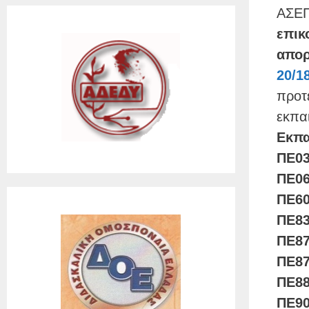
ΑΣ
επι
απορ
20/1
προτ
εκπα
Εκπ
ΠΕ03
ΠΕ06
ΠΕ60
ΠΕ83
ΠΕ87
ΠΕ87
ΠΕ8
ΠΕ9