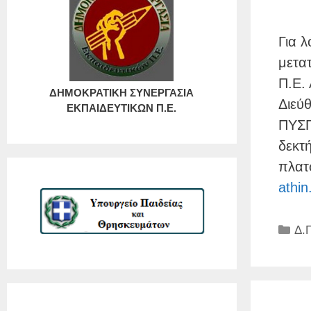
Για 
μετα
Π.Ε.
ΔΗΜΟΚΡΑΤΙΚΗ ΣΥΝΕΡΓΑΣΙΑ
Διεύ
ΕΚΠΑΙΔΕΥΤΙΚΩΝ Π.Ε.
ΠΥΣΠ
δεκτ
πλατ
athin
Κα
Δ.