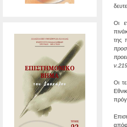
δευτ
Οι ε
πινά
της 
προ
προε
ν.21
Οι τ
Εθνι
πρόγ
Επισ
απόφ