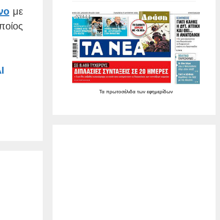
νο
με
οίος
Ι
Τα
πρωτοσέλιδα
των
εφημερίδων