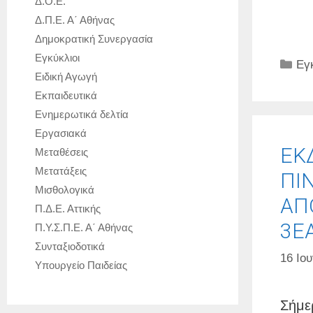
Δ.Ο.Ε.
Δ.Π.Ε. Α΄ Αθήνας
Δημοκρατική Συνεργασία
Εγκύκλιοι
Κα
Εγ
Ειδική Αγωγή
Εκπαιδευτικά
Ενημερωτικά δελτία
Εργασιακά
ΕΚ
Μεταθέσεις
Μετατάξεις
ΠΙ
Μισθολογικά
ΑΠ
Π.Δ.Ε. Αττικής
3Ε
Π.Υ.Σ.Π.Ε. Α΄ Αθήνας
Συνταξιοδοτικά
16 Ιου
Υπουργείο Παιδείας
Σήμε